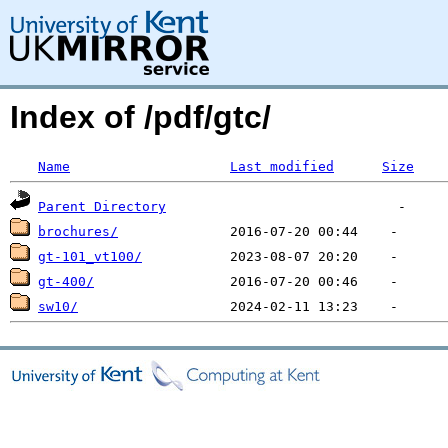
Index of /pdf/gtc/
Name
Last modified
Size
Parent Directory
brochures/
gt-101_vt100/
gt-400/
sw10/